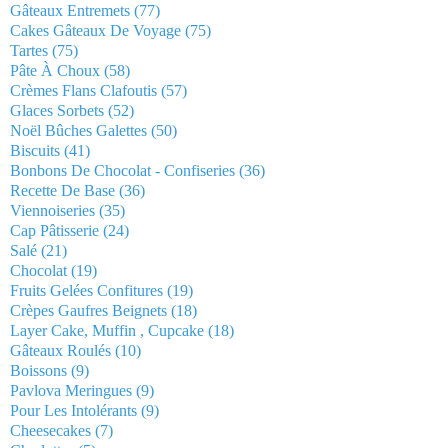
Gâteaux Entremets
(77)
Cakes Gâteaux De Voyage
(75)
Tartes
(75)
Pâte À Choux
(58)
Crèmes Flans Clafoutis
(57)
Glaces Sorbets
(52)
Noël Bûches Galettes
(50)
Biscuits
(41)
Bonbons De Chocolat - Confiseries
(36)
Recette De Base
(36)
Viennoiseries
(35)
Cap Pâtisserie
(24)
Salé
(21)
Chocolat
(19)
Fruits Gelées Confitures
(19)
Crèpes Gaufres Beignets
(18)
Layer Cake, Muffin , Cupcake
(18)
Gâteaux Roulés
(10)
Boissons
(9)
Pavlova Meringues
(9)
Pour Les Intolérants
(9)
Cheesecakes
(7)