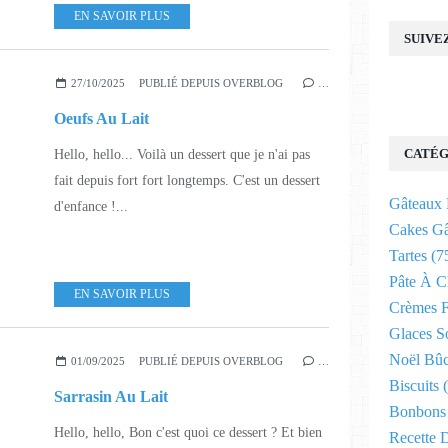
EN SAVOIR PLUS
SUIVE
27/10/2025
PUBLIÉ DEPUIS OVERBLOG
…
Oeufs Au Lait
CATÉG
Hello, hello... Voilà un dessert que je n'ai pas
fait depuis fort fort longtemps. C'est un dessert
Gâteaux 
d'enfance !...
Cakes G
Tartes
(7
Pâte À 
EN SAVOIR PLUS
Crèmes F
Glaces S
Noël Bûc
01/09/2025
PUBLIÉ DEPUIS OVERBLOG
…
Biscuits
(
Sarrasin Au Lait
Bonbons 
Hello, hello, Bon c'est quoi ce dessert ? Et bien
Recette 