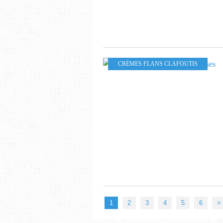
CRÈMES FLANS CLAFOUTIS
1
2
3
4
5
6
>