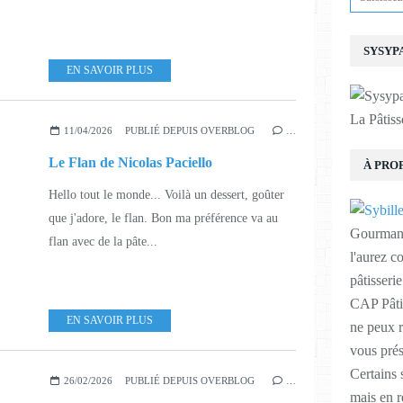
SYSYP
EN SAVOIR PLUS
La Pâtiss
11/04/2026
PUBLIÉ DEPUIS OVERBLOG
…
Le Flan de Nicolas Paciello
À PRO
Hello tout le monde... Voilà un dessert, goûter
que j'adore, le flan. Bon ma préférence va au
Gourmande
flan avec de la pâte...
l'aurez c
pâtisseri
CAP Pâtis
EN SAVOIR PLUS
ne peux r
vous prés
Certains
26/02/2026
PUBLIÉ DEPUIS OVERBLOG
…
mais en r