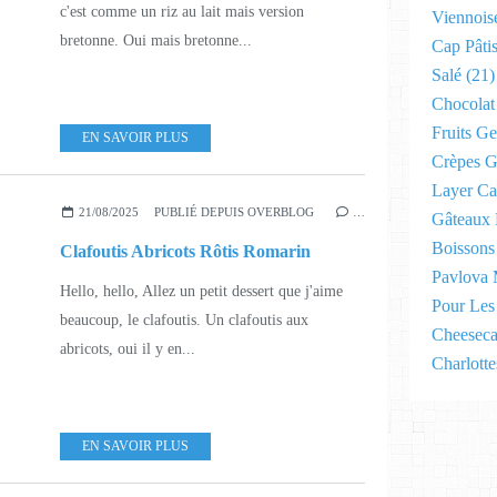
c'est comme un riz au lait mais version
Viennoise
bretonne. Oui mais bretonne...
Cap Pâtis
Salé
(21)
Chocolat
Fruits Ge
EN SAVOIR PLUS
Crèpes G
Layer Ca
21/08/2025
PUBLIÉ DEPUIS OVERBLOG
…
Gâteaux 
Boissons
Clafoutis Abricots Rôtis Romarin
Pavlova 
Hello, hello, Allez un petit dessert que j'aime
Pour Les 
beaucoup, le clafoutis. Un clafoutis aux
Cheeseca
abricots, oui il y en...
Charlotte
EN SAVOIR PLUS