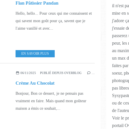
Flan Pâtissier Pandan
il n'est p
mise en s
Hello, hello... Pour ceux qui me connaissent et
j'adore ç
qui savent mon goût pour ça, savent que je
j'essaie 
l'aime vanillé et avec...
passerez
peur, les
au maximu
EN SAVOIR PLUS
un max de
faites pa
soeur, ph
06/11/2025
PUBLIÉ DEPUIS OVERBLOG
…
photograp
Crème Au Chocolat
pas libres
Bonjour, Bon ce dessert, je ne pensais pas
Sysypastr
vraiment en faire. Mais quand mon goûteur
ou de ces
maison a émis ce souhait,...
de l'auteu
Voir le p
portail O