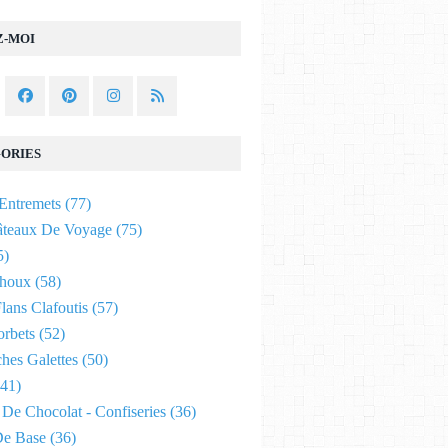
Z-MOI
ORIES
Entremets
(77)
âteaux De Voyage
(75)
5)
Choux
(58)
lans Clafoutis
(57)
orbets
(52)
hes Galettes
(50)
41)
De Chocolat - Confiseries
(36)
De Base
(36)