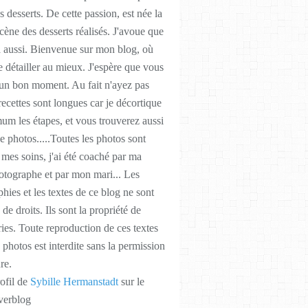
as desserts. De cette passion, est née la
cène des desserts réalisés. J'avoue que
a aussi. Bienvenue sur mon blog, où
de détailler au mieux. J'espère que vous
 un bon moment. Au fait n'ayez pas
 recettes sont longues car je décortique
m les étapes, et vous trouverez aussi
 photos.....Toutes les photos sont
r mes soins, j'ai été coaché par ma
otographe et par mon mari... Les
hies et les textes de ce blog ne sont
 de droits. Ils sont la propriété de
ies. Toute reproduction de ces textes
 photos est interdite sans la permission
re.
rofil de
Sybille Hermanstadt
sur le
verblog