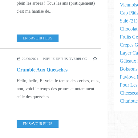
plein les arbres ! Tous les ans (pratiquement)
Viennoise
c'est ma hantise de...
Cap Pâtis
Salé
(21)
Chocolat
Fruits Ge
EN SAVOIR PLUS
Crèpes G
Layer Ca
22/09/2024
PUBLIÉ DEPUIS OVERBLOG
…
Gâteaux 
Boissons
Crumble Aux Quetsches
Pavlova 
Hello, hello, Et voici le temps des cerises, oups,
Pour Les 
non, voici le temps des prunes et notamment
Cheeseca
celle des quetsches....
Charlotte
EN SAVOIR PLUS