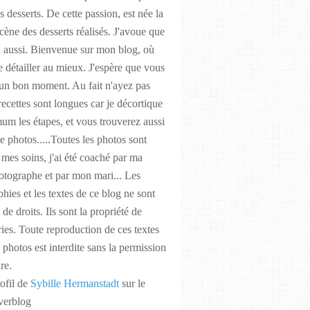
as desserts. De cette passion, est née la
cène des desserts réalisés. J'avoue que
a aussi. Bienvenue sur mon blog, où
de détailler au mieux. J'espère que vous
 un bon moment. Au fait n'ayez pas
 recettes sont longues car je décortique
m les étapes, et vous trouverez aussi
 photos.....Toutes les photos sont
r mes soins, j'ai été coaché par ma
otographe et par mon mari... Les
hies et les textes de ce blog ne sont
 de droits. Ils sont la propriété de
ies. Toute reproduction de ces textes
 photos est interdite sans la permission
re.
rofil de
Sybille Hermanstadt
sur le
verblog