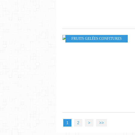
FRUITS GELÉES CONFITURES
1
2
>
>>