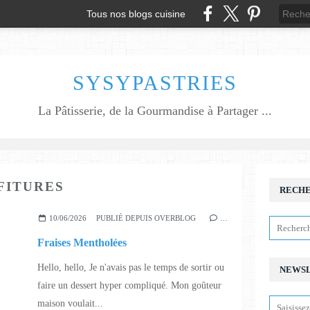
Tous nos blogs cuisine
SYSYPASTRIES
La Pâtisserie, de la Gourmandise à Partager ...
FITURES
RECH
10/06/2026
PUBLIÉ DEPUIS OVERBLOG
…
Fraises Mentholées
Hello, hello, Je n'avais pas le temps de sortir ou
NEWS
faire un dessert hyper compliqué. Mon goûteur
maison voulait...