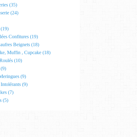
ries
(35)
serie
(24)
(19)
lées Confitures
(19)
aufres Beignets
(18)
ke, Muffin , Cupcake
(18)
Roulés
(10)
(9)
Meringues
(9)
Intolérants
(9)
kes
(7)
s
(5)