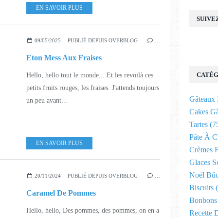
EN SAVOIR PLUS
SUIVE
09/05/2025
PUBLIÉ DEPUIS OVERBLOG
…
Eton Mess Aux Fraises
CATÉG
Hello, hello tout le monde... Et les revoilà ces
petits fruits rouges, les fraises. J'attends toujours
Gâteaux 
un peu avant...
Cakes G
Tartes
(7
Pâte À 
EN SAVOIR PLUS
Crèmes F
Glaces S
Noël Bûc
20/11/2024
PUBLIÉ DEPUIS OVERBLOG
…
Biscuits
(
Caramel De Pommes
Bonbons 
Hello, hello, Des pommes, des pommes, on en a
Recette 