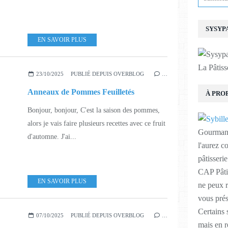
SYSYP
EN SAVOIR PLUS
La Pâtiss
23/10/2025
PUBLIÉ DEPUIS OVERBLOG
…
Anneaux de Pommes Feuilletés
À PRO
Bonjour, bonjour, C'est la saison des pommes,
alors je vais faire plusieurs recettes avec ce fruit
Gourmande
d'automne. J'ai...
l'aurez c
pâtisseri
CAP Pâtis
EN SAVOIR PLUS
ne peux r
vous prés
Certains
07/10/2025
PUBLIÉ DEPUIS OVERBLOG
…
mais en r