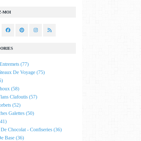
Z-MOI
ORIES
Entremets
(77)
âteaux De Voyage
(75)
5)
Choux
(58)
lans Clafoutis
(57)
orbets
(52)
hes Galettes
(50)
41)
De Chocolat - Confiseries
(36)
De Base
(36)