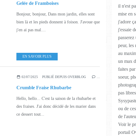
Gelée de Framboises
il n'est p
mise en s
Bonjour, bonjour, Dans mon jardin, elles sont
j'adore ç
bien là et les pieds donnent à foison. J'avoue que
j'essaie 
j'en ai pas mal....
passerez
peur, les
au maximu
EN SAVOIR PLUS
un max de
faites pa
soeur, ph
02/07/2025
PUBLIÉ DEPUIS OVERBLOG
…
photograp
Crumble Fraise Rhubarbe
pas libres
Hello, hello... C'est la saison de la rhubarbe et
Sysypastr
des fraises. J'ai donc décidé de les marier dans
ou de ces
ce dessert tout...
de l'auteu
Voir le p
portail O