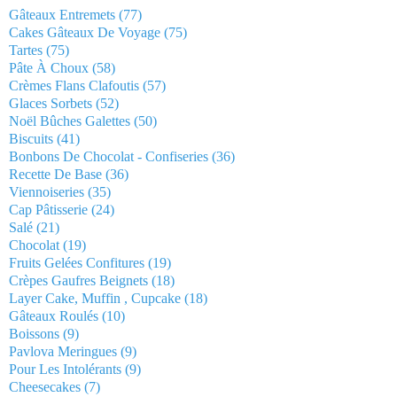
Gâteaux Entremets
(77)
Cakes Gâteaux De Voyage
(75)
Tartes
(75)
Pâte À Choux
(58)
Crèmes Flans Clafoutis
(57)
Glaces Sorbets
(52)
Noël Bûches Galettes
(50)
Biscuits
(41)
Bonbons De Chocolat - Confiseries
(36)
Recette De Base
(36)
Viennoiseries
(35)
Cap Pâtisserie
(24)
Salé
(21)
Chocolat
(19)
Fruits Gelées Confitures
(19)
Crèpes Gaufres Beignets
(18)
Layer Cake, Muffin , Cupcake
(18)
Gâteaux Roulés
(10)
Boissons
(9)
Pavlova Meringues
(9)
Pour Les Intolérants
(9)
Cheesecakes
(7)