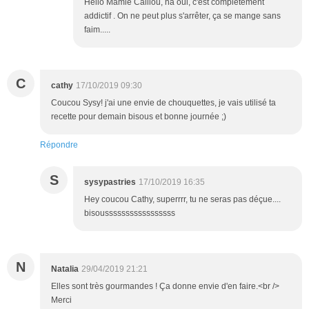
Hello Mamie Caillou, ha oui, c'est complètement
addictif . On ne peut plus s'arrêter, ça se mange sans
faim.....
C
cathy
17/10/2019 09:30
Coucou Sysy! j'ai une envie de chouquettes, je vais utilisé ta
recette pour demain bisous et bonne journée ;)
Répondre
S
sysypastries
17/10/2019 16:35
Hey coucou Cathy, superrrr, tu ne seras pas déçue....
bisousssssssssssssssss
N
Natalia
29/04/2019 21:21
Elles sont très gourmandes ! Ça donne envie d'en faire.<br />
Merci