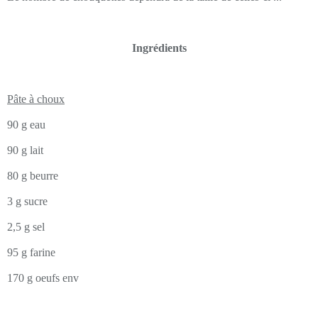
Ingrédients
Pâte à choux
90 g eau
90 g lait
80 g beurre
3 g sucre
2,5 g sel
95 g farine
170 g oeufs env