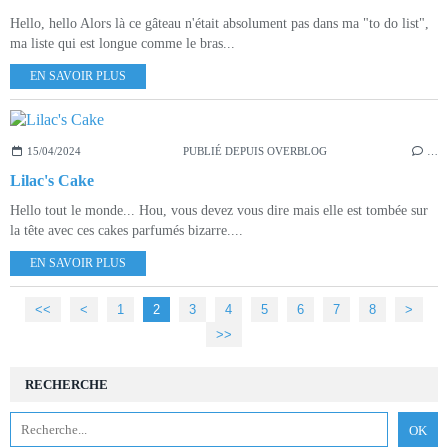
Hello, hello Alors là ce gâteau n'était absolument pas dans ma "to do list",
ma liste qui est longue comme le bras...
EN SAVOIR PLUS
15/04/2024
PUBLIÉ DEPUIS OVERBLOG
…
Lilac's Cake
Hello tout le monde... Hou, vous devez vous dire mais elle est tombée sur
la tête avec ces cakes parfumés bizarre....
EN SAVOIR PLUS
<<
<
1
2
3
4
5
6
7
8
>
>>
RECHERCHE