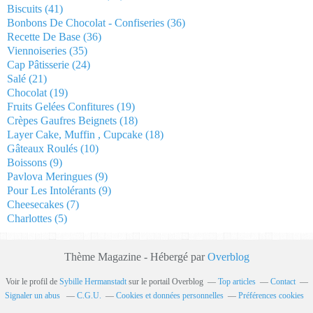
Biscuits
(41)
Bonbons De Chocolat - Confiseries
(36)
Recette De Base
(36)
Viennoiseries
(35)
Cap Pâtisserie
(24)
Salé
(21)
Chocolat
(19)
Fruits Gelées Confitures
(19)
Crèpes Gaufres Beignets
(18)
Layer Cake, Muffin , Cupcake
(18)
Gâteaux Roulés
(10)
Boissons
(9)
Pavlova Meringues
(9)
Pour Les Intolérants
(9)
Cheesecakes
(7)
Charlottes
(5)
Thème Magazine - Hébergé par
Overblog
Voir le profil de
Sybille Hermanstadt
sur le portail Overblog
Top articles
Contact
Signaler un abus
C.G.U.
Cookies et données personnelles
Préférences cookies