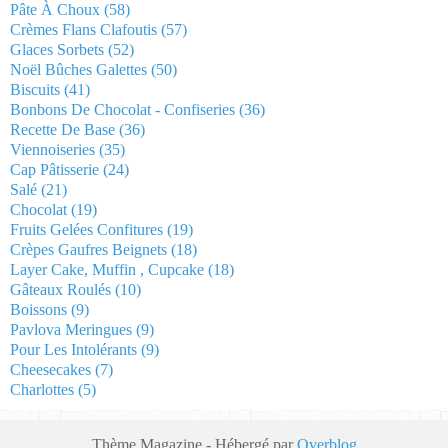
Pâte À Choux
(58)
Crèmes Flans Clafoutis
(57)
Glaces Sorbets
(52)
Noël Bûches Galettes
(50)
Biscuits
(41)
Bonbons De Chocolat - Confiseries
(36)
Recette De Base
(36)
Viennoiseries
(35)
Cap Pâtisserie
(24)
Salé
(21)
Chocolat
(19)
Fruits Gelées Confitures
(19)
Crèpes Gaufres Beignets
(18)
Layer Cake, Muffin , Cupcake
(18)
Gâteaux Roulés
(10)
Boissons
(9)
Pavlova Meringues
(9)
Pour Les Intolérants
(9)
Cheesecakes
(7)
Charlottes
(5)
Thème Magazine - Hébergé par
Overblog