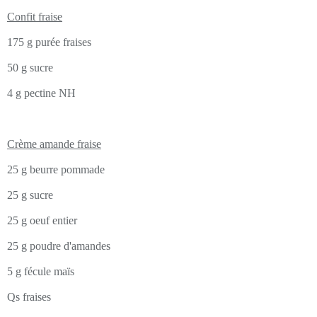
Confit fraise
175 g purée fraises
50 g sucre
4 g pectine NH
Crème amande fraise
25 g beurre pommade
25 g sucre
25 g oeuf entier
25 g poudre d'amandes
5 g fécule maïs
Qs fraises