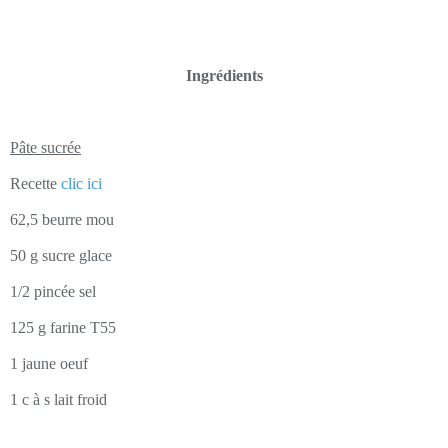
Ingrédients
Pâte sucrée
Recette
clic ici
62,5 beurre mou
50 g sucre glace
1/2 pincée sel
125 g farine T55
1 jaune oeuf
1 c à s lait froid