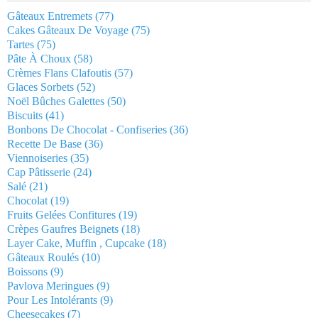
Gâteaux Entremets
(77)
Cakes Gâteaux De Voyage
(75)
Tartes
(75)
Pâte À Choux
(58)
Crèmes Flans Clafoutis
(57)
Glaces Sorbets
(52)
Noël Bûches Galettes
(50)
Biscuits
(41)
Bonbons De Chocolat - Confiseries
(36)
Recette De Base
(36)
Viennoiseries
(35)
Cap Pâtisserie
(24)
Salé
(21)
Chocolat
(19)
Fruits Gelées Confitures
(19)
Crèpes Gaufres Beignets
(18)
Layer Cake, Muffin , Cupcake
(18)
Gâteaux Roulés
(10)
Boissons
(9)
Pavlova Meringues
(9)
Pour Les Intolérants
(9)
Cheesecakes
(7)