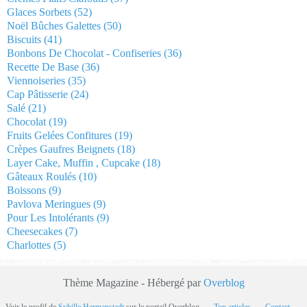
Glaces Sorbets
(52)
Noël Bûches Galettes
(50)
Biscuits
(41)
Bonbons De Chocolat - Confiseries
(36)
Recette De Base
(36)
Viennoiseries
(35)
Cap Pâtisserie
(24)
Salé
(21)
Chocolat
(19)
Fruits Gelées Confitures
(19)
Crèpes Gaufres Beignets
(18)
Layer Cake, Muffin , Cupcake
(18)
Gâteaux Roulés
(10)
Boissons
(9)
Pavlova Meringues
(9)
Pour Les Intolérants
(9)
Cheesecakes
(7)
Charlottes
(5)
Thème Magazine - Hébergé par
Overblog
Voir le profil de
Sybille Hermanstadt
sur le portail Overblog
Top articles
Contact