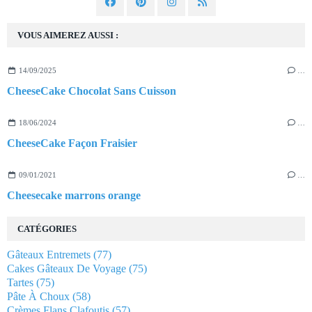
VOUS AIMEREZ AUSSI :
14/09/2025
…
CheeseCake Chocolat Sans Cuisson
18/06/2024
…
CheeseCake Façon Fraisier
09/01/2021
…
Cheesecake marrons orange
CATÉGORIES
Gâteaux Entremets
(77)
Cakes Gâteaux De Voyage
(75)
Tartes
(75)
Pâte À Choux
(58)
Crèmes Flans Clafoutis
(57)